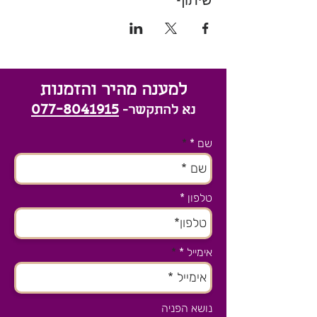
למענה מהיר והזמנות
077-8041915
נא להתקשר-
שם *
טלפון
אימייל *
נושא הפניה