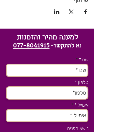
למענה מהיר והזמנות
077-8041915
נא להתקשר-
שם *
טלפון
אימייל *
נושא הפניה