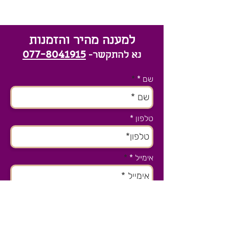
למענה מהיר והזמנות
077-8041915
נא להתקשר-
שם *
טלפון
אימייל *
נושא הפניה