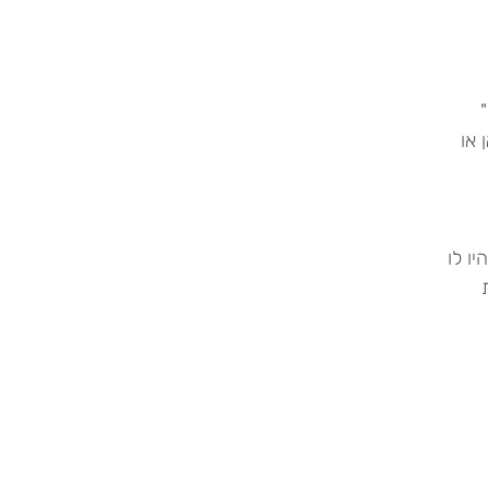
 או
ו לו
ת