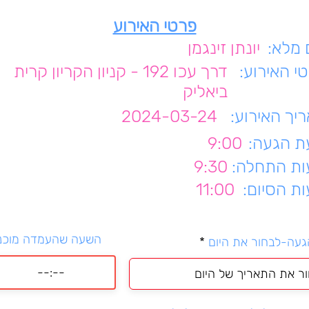
פרטי האירוע
מלא:
יונתן זינגמן
י האירוע:
דרך עכו 192 - קניון הקריון קרית
ביאליק
יך האירוע:
2024-03-24
 הגעה:
9:00
ת התחלה:
9:30
ת הסיום:
11:00
השעה שהעמדה מוכנ
r
געה-לבחור את היום
*
e
q
u
i
r