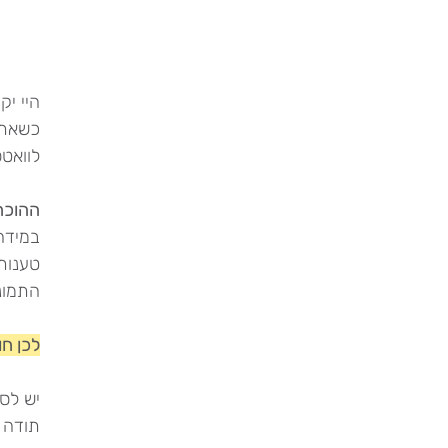
היי יק
כשאתן 
לוואט
ההוכח
במידה 
התמונ
לכן חו
יש לס
תודה 