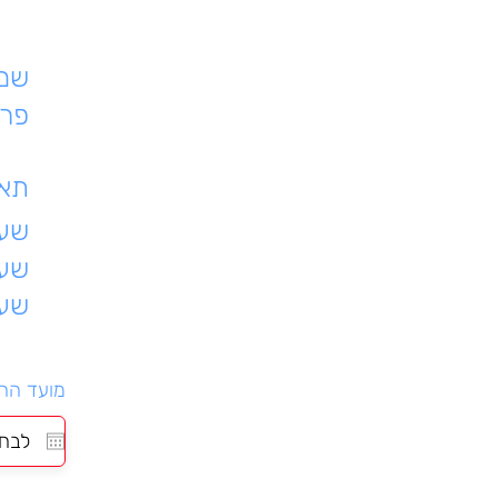
שם 
פרט
תאר
שעת
שעו
שעו
מועד הה