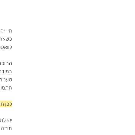
היי יק
כשאתן 
לוואט
ההוכח
במידה 
התמונ
לכן חו
יש לס
תודה 