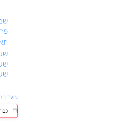
שם 
פרט
תאר
שעת
שעו
שעו
מועד הה