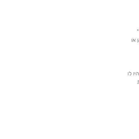
 או
ו לו
ת