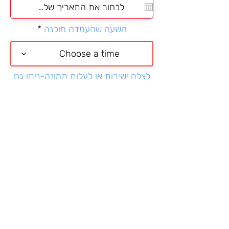
q
u
i
השעה שהעמדה מוכנה
r
e
d
Choose a time
לצלם ישירות או לעלות תמונה-ניתן גם
בוואטספ
בחירה מהטלפון או לצלם ישירות
ממתין להעלאת התמונה
מאשרת כי הגעתי לאירוע והמידע
שניתן כאן נכון
יש לחכות עד שרואים הודעת אישור
שהטופס נשלח
שליחת כניסה