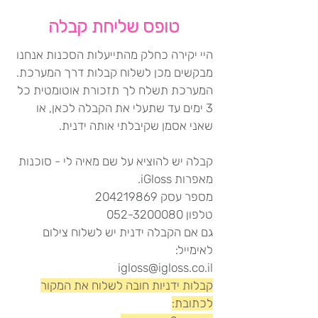
טופס שליחת קבלה
היי יקירה כחלק מהתייעלות הסכנות אנחנו
מבקשים מכן לשלוח קבלות דרך המערכת.
המערכת תשלח לך תזכורת אוטומטית כל
3 ימים עד שתעלי את הקבלה לכאן, או
שאני אסמן שקיבלתי אותה ידנית.
קבלה יש להוציא על שם מאיה לי - סוכנות
מאפרות iGloss.
מספר עסק 204219869
טלפון 052-3200080
גם אם הקבלה ידנית יש לשלוח צילום
לאימייל:
igloss@igloss.co.il
קבלות ידניות חובה לשלוח את המקור
לכתובת: