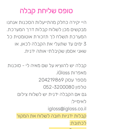
טופס שליחת קבלה
היי יקירה כחלק מהתייעלות הסכנות אנחנו
מבקשים מכן לשלוח קבלות דרך המערכת.
המערכת תשלח לך תזכורת אוטומטית כל
3 ימים עד שתעלי את הקבלה לכאן, או
שאני אסמן שקיבלתי אותה ידנית.
קבלה יש להוציא על שם מאיה לי - סוכנות
מאפרות iGloss.
מספר עסק 204219869
טלפון 052-3200080
גם אם הקבלה ידנית יש לשלוח צילום
לאימייל:
igloss@igloss.co.il
קבלות ידניות חובה לשלוח את המקור
לכתובת: