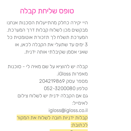
טופס שליחת קבלה
היי יקירה כחלק מהתייעלות הסכנות אנחנו
מבקשים מכן לשלוח קבלות דרך המערכת.
המערכת תשלח לך תזכורת אוטומטית כל
3 ימים עד שתעלי את הקבלה לכאן, או
שאני אסמן שקיבלתי אותה ידנית.
קבלה יש להוציא על שם מאיה לי - סוכנות
מאפרות iGloss.
מספר עסק 204219869
טלפון 052-3200080
גם אם הקבלה ידנית יש לשלוח צילום
לאימייל:
igloss@igloss.co.il
קבלות ידניות חובה לשלוח את המקור
לכתובת: