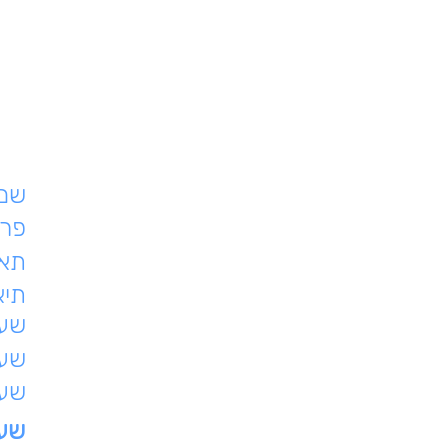
שם 
פרט
תאר
תיא
שעת
שעו
שעו
שעו