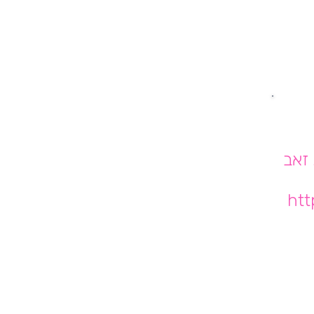
 זאב
htt