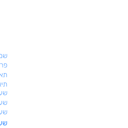
שם 
פרט
תאר
תיא
שעת
שעו
שעו
שעו