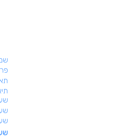
שם 
פרט
תאר
תיא
שעת
שעו
שעו
שעו