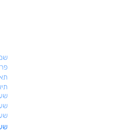
שם 
פרט
תאר
תיא
שעת
שעו
שעו
שעו