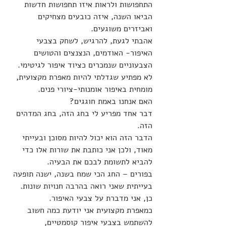
התחפושות ולראות איזו תחפושות חדשות 
הביאו השנה, איזה כובעים מצחיקים 
ואביזרים משוגעים.
אהבתי לגעת, להרגיש, לשחק בצבעי 
האיפור- האודמים, הנצנצים והטושים 
הצבעוניים שנמכרים כציוד איפור לגיטימי.
לא מפתיע שגדלתי להיות מאפרת מקצועית, 
מומחית באיפור אומנותי-ציורי פנים.
האם אנחנו באמת חוגגים?
דבר אחד מפריע לי בחג הזה, בחג המדהים 
הזה.
הדבר הזה הוא יכול להיות מסוכן ובעייתי 
מאוד, ולכן אני כותבת את שורות אלו כדי 
להביא לתשומת לבכם את הבעיה.
בפורים – החג הכי שמח בשנה, ישנה תופעה 
בעייתית שאני רואה בהרבה חנויות שונות.
כן, אני מדברת על צבעי האיפור.
כמאפרת מקצועית אני יודעת כמה חשוב 
להשתמש בצבעי איפור קוסמטיים, 