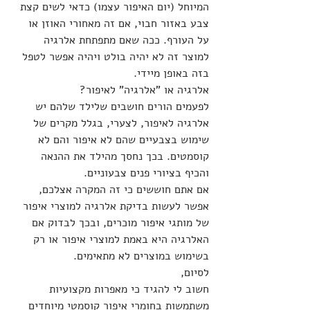
המיוחל (יום האיפור עצמו) כדאי לשים קצת 
צבע באזור חבוי, אם זה מאחורי האוזן או 
על העורף. ככה שאם מתפתחת אלרגיה 
למוצר זה לא יהיה בולט ויהיה אפשר לטפל 
בזה באופן מיידי.
אלרגיה או "אלרגיה" לאיפור?
לפעמים הורים חושבים שלילד שלהם יש 
אלרגיה לאיפור, לצערי, בגלל מקרים של 
שימוש בצבעיים שהם לא איפור והם לא 
קוסמטים. בכך נחסך מהילד את ההנאה 
והכיף בציורי פנים צבעוניים.
אם אתם חוששים כי זה המקרה אצלכם, 
אפשר לעשות בדיקת אלרגיה למוצרי איפור 
של מותגי איפור מוכרים, ובכך לבדוק אם 
האלרגיה היא באמת למוצרי איפור או רק 
בשימוש במוצרים לא מתאימים.
לסיום,
חשוב לי להגיד כי מאפרות מקצועיות 
משתמשות בחומרי איפור קוסמטי מיוחדים 