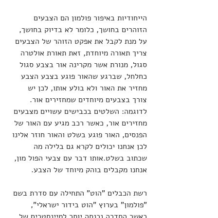
הייחודיות באיפור פולמון הם הצבעים 
הזוהרים בחושך, כלומר לא בדיוק בחושך, 
על מנת לקבל את אפקט הזוהר של הצבעים 
צריך תאורה מיוחדת, זאת תאורת אולטרה 
סגול, מנורת אשר מקרינה אור בצבע סגול 
כחלחל, שברגע שהאור פוגע בצבע הצבע 
מחזיר את האור ולא בולע אותו, לכן יש 
צורך בצבעים מיוחדים שמחזירים אור.
לדוגמה: השלטים בכבישים עשויים מצבעים 
מחזירים אור, כאשר רכב מגיע עם האור של 
הפנסים, האור פוגע בשלט והאור חוזר אלינו 
לכן אנחנו יכולים לקרא גם בלילה מה 
שכתוב בשלט.אותו דבר עם צבעי הפול מון, 
אנחנו מקבלים בוהק מיוחד של הצבע.
רשת הכבלים "הוט" התחילה עם סדרת בשם 
"פולמון" בערוץ "הוט בידור ישראלי", 
כאשר הסדרה נכנסה יותר למיינסטרים של 