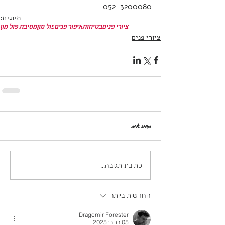
052-3200080
תיוגים:
ציורי פנים
בטיחות
איפור פנים
פול מון
מסיבת פול מון
ציורי פנים
תגובה אחת
כתיבת תגובה...
החדשות ביותר
Dragomir Forester
05 בנוב׳ 2025