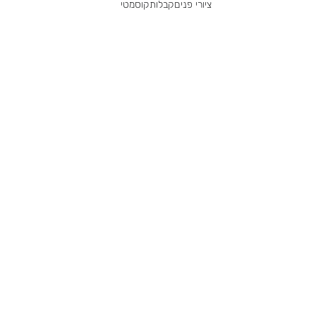
ציורי פנים
קבלות
קוסמטי
עקבו אחרינו
למענה מהיר והזמנות
077-8041915
נא להתקשר-
שם *