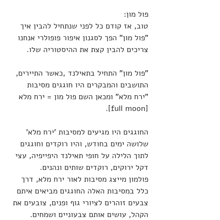
פול מון:
טוב, אז קודם כל לפני שנתחיל להבין איך 
"פול מון" הפך לסגנון איפור פופולרי אנחנו 
צריכים להבין קצת את ההיסטוריה שלו.
"פול מון" התחיל בתאילנד ,כאשר התיירים, 
התושבים והמבקרים היו חוגגים מסיבות 
"ירח מלא" ומכאן השם פול מון = ירח מלא 
[full moon].
החוגגים היו מגיעים למסיבות 'ירח מלא' 
שלושה ימים בחודש, והיו רוקדים וחוגגים 
לתוך הלילה על חופי תאילנד היפייפיה, עצי 
דקל ירוקים, רוקדים שותים ונהנים.
פולמון מייצג מסיבות לאור ירח מלא, דרך 
כלל במסיבות האלה החוגגים מביאים איתם 
צבעים זוהרים לציורי גוף ופנים, צובעים את 
הקהל, עושים אותם צבעוניים ושמחים.